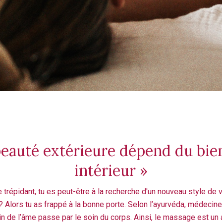
beauté extérieure dépend du bie
intérieur »
trépidant, tu es peut-être à la recherche d'un nouveau style de v
? Alors tu as frappé à la bonne porte. Selon l’ayurvéda, médecine
in de l’âme passe par le soin du corps. Ainsi, le massage est un