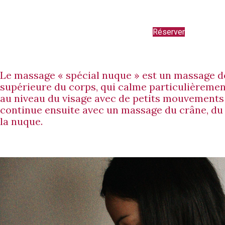
Réserver
Le massage « spécial nuque » est un massage de
supérieure du corps, qui calme particulièremen
au niveau du visage avec de petits mouvements 
continue ensuite avec un massage du crâne, du 
la nuque.