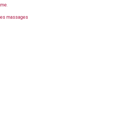
’âme.
 les massages