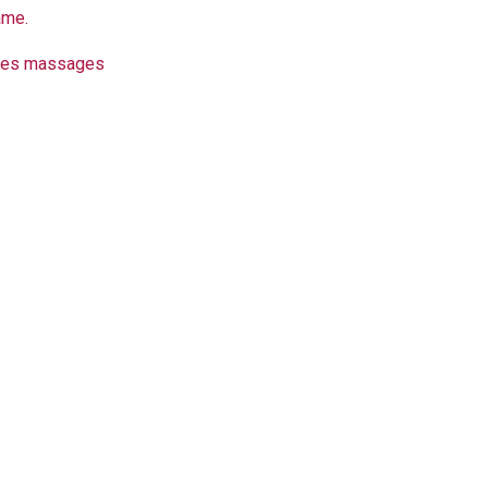
’âme.
 les massages