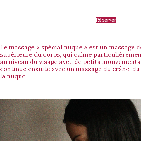
Réserver
Le massage « spécial nuque » est un massage de
supérieure du corps, qui calme particulièremen
au niveau du visage avec de petits mouvements 
continue ensuite avec un massage du crâne, du 
la nuque.