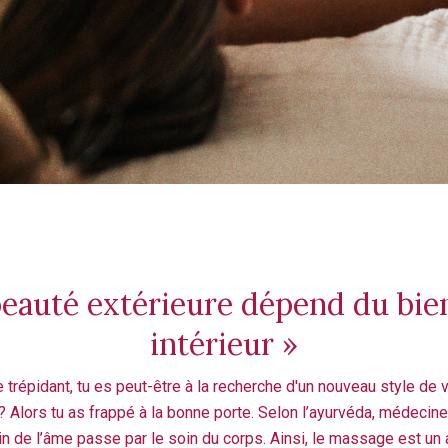
beauté extérieure dépend du bie
intérieur »
trépidant, tu es peut-être à la recherche d'un nouveau style de v
? Alors tu as frappé à la bonne porte. Selon l’ayurvéda, médecine
in de l’âme passe par le soin du corps. Ainsi, le massage est un