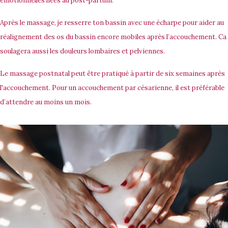
émotionnelles liées au post-partum.
Après le massage, je resserre ton bassin avec une écharpe pour aider au
réalignement des os du bassin encore mobiles après l’accouchement. Ca
soulagera aussi les douleurs lombaires et pelviennes.
Le massage postnatal peut être pratiqué à partir de
six semaines
après
l'accouchement. Pour un accouchement par césarienne, il est préférable
d’attendre au moins un mois.