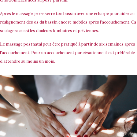
émotionnelles liées au post-partum.
Après le massage, je resserre ton bassin avec une écharpe pour aider au
réalignement des os du bassin encore mobiles après l’accouchement. Ca
soulagera aussi les douleurs lombaires et pelviennes.
Le massage postnatal peut être pratiqué à partir de
six semaines
après
l'accouchement. Pour un accouchement par césarienne, il est préférable
d’attendre au moins un mois.